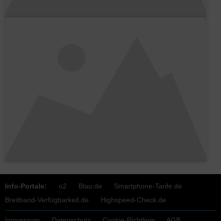
Info-Portale:
o2
Blau.de
Smartphone-Tarife.de
Breitband-Verfügbarkeit.de
Highspeed-Check.de
Impressum
Datenschutz
Cookie-Richtlinie
AGB