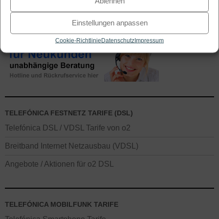
Ablehnen
Seite durchsuchen
Einstellungen anpassen
Cookie-Richtlinie
Datenschutz
Impressum
TELEFÓNICA FESTNETZ TARIFE (DSL)
Telefónica DSL / VDSL Tarife von o2
Breitband Internet Netzausbau (VDSL)
Angebote / Aktionen für o2 DSL
TELEFÓNICA MOBILFUNK TARIFE