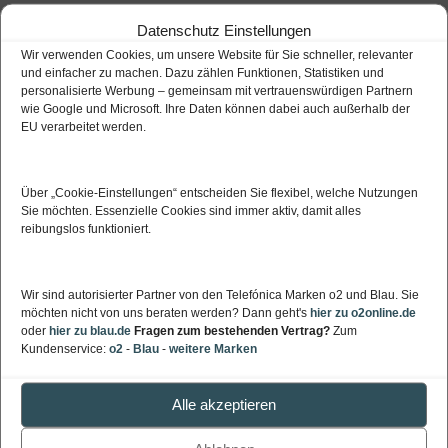
Samsung Galaxy S10 bei o2
Datenschutz Einstellungen
Wir verwenden Cookies, um unsere Website für Sie schneller, relevanter
Telefónica Angebote im Überblick
und einfacher zu machen. Dazu zählen Funktionen, Statistiken und
personalisierte Werbung – gemeinsam mit vertrauenswürdigen Partnern
o2 Free – jetzt auch unlimited LTE
wie Google und Microsoft. Ihre Daten können dabei auch außerhalb der
EU verarbeitet werden.
Neue DSL / VDSL Tarife von o2
Blau: Allnet Flat 3GB Aktionspreis
Über „Cookie‑Einstellungen“ entscheiden Sie flexibel, welche Nutzungen
Sie möchten. Essenzielle Cookies sind immer aktiv, damit alles
reibungslos funktioniert.
TELEFÓNICA TARIFE, BERATUNG, NETZ
Telefónica Netzausbau (Verfügbarkeit)
Wir sind autorisierter Partner von den Telefónica Marken o2 und Blau. Sie
möchten nicht von uns beraten werden? Dann geht's
hier zu o2online.de
Telefónica Angebote / Aktionen
oder
hier zu blau.de
Fragen zum bestehenden Vertrag?
Zum
Kundenservice:
o2
-
Blau
-
weitere Marken
Telefónica Mobilfunk Tarife
Telefónica Festnetz Tarife
Alle akzeptieren
Kontakt / Tarifberatung